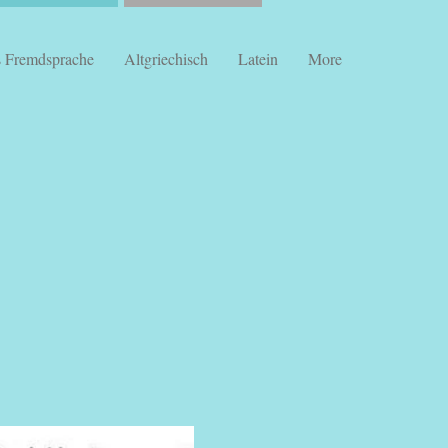
s Fremdsprache
Altgriechisch
Latein
More